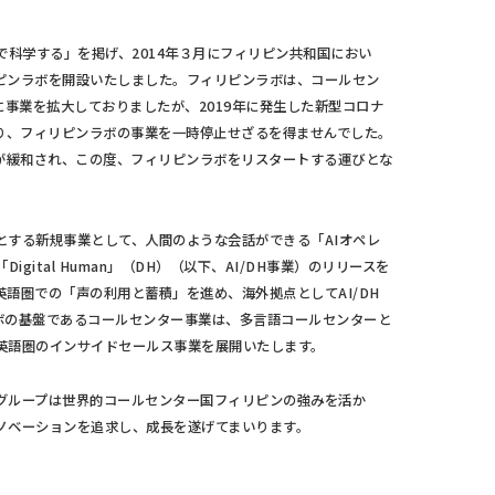
で科学する」を掲げ、2014年３月にフィリピン共和国におい
リピンラボを開設いたしました。フィリピンラボは、コールセン
に事業を拡大しておりましたが、2019年に発生した新型コロナ
により、フィリピンラボの事業を一時停止せざるを得ませんでした。
影響が緩和され、この度、フィリピンラボをリスタートする運びとな
とする新規事業として、人間のような会話ができる「AIオペレ
gital Human」（DH）（以下、AI/DH事業）のリリースを
語圏での「声の利用と蓄積」を進め、海外拠点としてAI/DH
ボの基盤であるコールセンター事業は、多言語コールセンターと
英語圏のインサイドセールス事業を展開いたします。
グループは世界的コールセンター国フィリピンの強みを活か
イノベーションを追求し、成長を遂げてまいります。
】