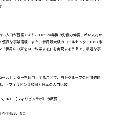
す。
い人口が豊富であり、10～20年後の労働力伸長、若い人材か
て優良な事業環境、また、世界最大級のコールセンターBPO市
ン「世界中の声をAIで科学する」を実現するうえで、最適な事
コールセンターを運用」することで、当社グループの付加価値
す。・フィリピン共和国と日本の人口比較
PINES, INC.（フィリピンラボ）の概要
PINES, INC.