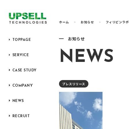
ホーム
>
お知らせ
>
フィリピンラボ
お知らせ
TOPPAGE
NEWS
SERVICE
PUT(AI)
UPSELL CLOUD
CASE STUDY
インサイドセールス toB
プレスリリース
COMPANY
インサイドセールス for
代表あいさつ
通販
会社概要
NEWS
コールセンター代行
経営陣のご紹介
トラベルエージェント
RECRUIT
沿革