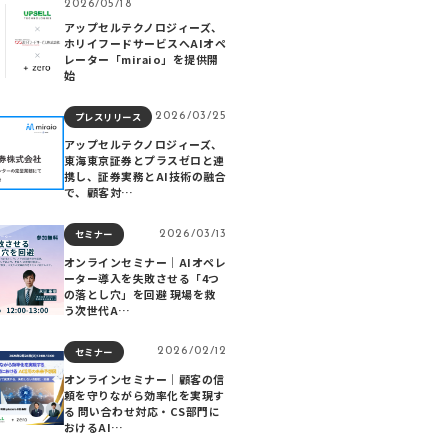
2026/05/18
アップセルテクノロジィーズ、
ホリイフードサービスへAIオペ
レーター「miraio」を提供開
始
プレスリリース
2026/03/25
アップセルテクノロジィーズ、
東海東京証券とプラスゼロと連
携し、証券実務とAI技術の融合
で、顧客対…
セミナー
2026/03/13
オンラインセミナー│AIオペレ
ーター導入を失敗させる「4つ
の落とし穴」を回避 現場を救
う次世代A…
セミナー
2026/02/12
オンラインセミナー│顧客の信
頼を守りながら効率化を実現す
る 問い合わせ対応・CS部門に
おけるAI…