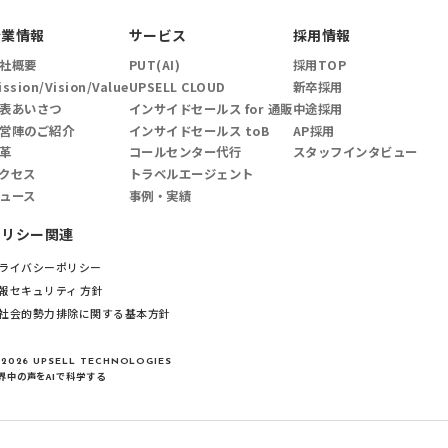
企業情報
サービス
採用情報
社概要
PUT(AI)
採用TOP
ission/Vision/Value
UPSELL CLOUD
新卒採用
表あいさつ
インサイドセールス for 通販
中途採用
営陣のご紹介
インサイドセールス toB
AP採用
革
コールセンター代行
スタッフインタビュー
クセス
トラベルエージェント
ュース
事例・実績
ポリシー関連
ライバシーポリシー
報セキュリティ 方針
社会的勢力排除に関する基本方針
 2026 UPSELL TECHNOLOGIES
界中の声をAIで科学する