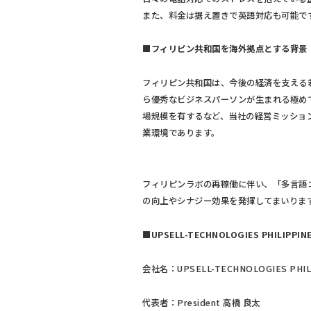
また、料金は据え置きで英語対応も可能で
■フィリピン共和国を海外拠点とする背景
フィリピン共和国は、今後の経済を支える若
ら優秀なビジネスパーソンが生まれる極め
場規模を有するなど、当社の経営ミッショ
業環境であります。
フィリピンラボの再稼働に伴い、「多言語
の向上やシナジー効果を発揮してまいりま
■UPSELL-TECHNOLOGIES PHILIP
会社名：UPSELL-TECHNOLOGIES PHILIP
代表者：President 高橋 良太