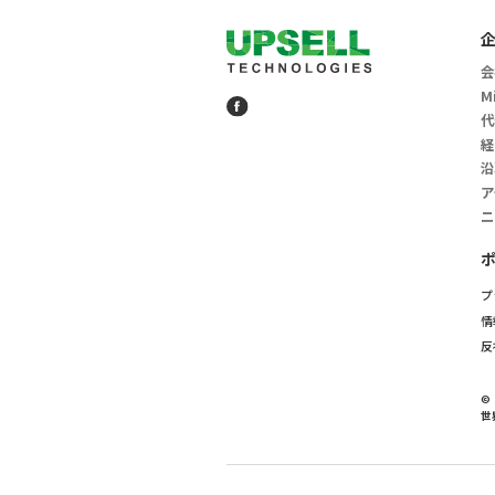
会
M
代
経
沿
ア
ニ
プ
情
反
©
世